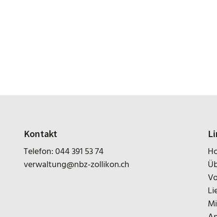
Kontakt
Li
Telefon:
044 391 53 74
H
verwaltung@nbz-zollikon.ch
Üb
Vo
Li
Mi