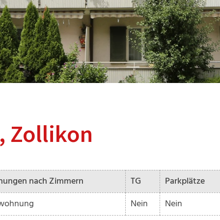
, Zollikon
nungen nach Zimmern
TG
Parkplätze
rwohnung
Nein
Nein