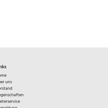
nks
ome
er uns
rstand
egenschaften
eterservice